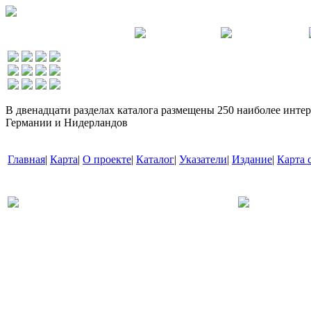
В двенадцати разделах каталога размещены 250 наиболее интер
Германии и Нидерландов
Главная
|
Карта
|
О проекте
|
Каталог
|
Указатели
|
Издание
|
Карта 